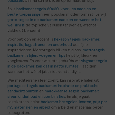
oplossen
. Daarna kun je kiezen op formaat en stijl.
Zo is
badkamer tegels 60×60: voor- en nadelen en
beste toepassingen
een populair middenformaat, terwijl
grote tegels in de badkamer: nadelen en wanneer het
wel slim is
de typische valkuilen (snijverlies, afschot,
vlakheid) benoemt.
Voor patroon en accent is
hexagon tegels badkamer:
inspiratie, legpatronen en onderhoud
een fijne
inspiratiebron. Metrotegels blijven tijdloos;
metrotegels
badkamer: stijlen, voegen en tips
helpt bij kleur- en
voegkeuzes. En voor wie iets gedurfds wil:
visgraat tegels
in de badkamer: kan dat in natte ruimtes?
laat zien
wanneer het wél of juist niet verstandig is.
Wie mediterrane sfeer zoekt, kan inspiratie halen uit
portugese tegels badkamer: inspiratie en praktische
aandachtspunten
en
marokkaanse tegels badkamer:
sfeer, onderhoud en combinaties
. En als je gaat
tegelzetten, helpt
badkamer betegelen: kosten, prijs per
m², materialen en arbeid
om arbeid en materiaal beter
te begroten.