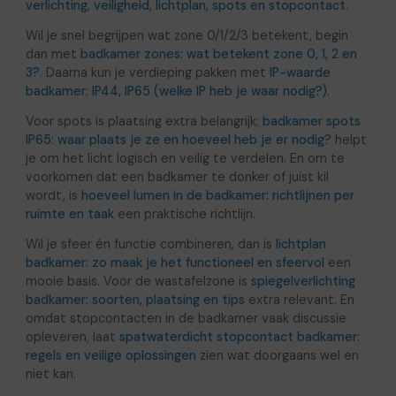
verlichting, veiligheid, lichtplan, spots en stopcontact
.
Wil je snel begrijpen wat zone 0/1/2/3 betekent, begin
dan met
badkamer zones: wat betekent zone 0, 1, 2 en
3?
. Daarna kun je verdieping pakken met
IP-waarde
badkamer: IP44, IP65 (welke IP heb je waar nodig?)
.
Voor spots is plaatsing extra belangrijk;
badkamer spots
IP65: waar plaats je ze en hoeveel heb je er nodig?
helpt
je om het licht logisch en veilig te verdelen. En om te
voorkomen dat een badkamer te donker of juist kil
wordt, is
hoeveel lumen in de badkamer: richtlijnen per
ruimte en taak
een praktische richtlijn.
Wil je sfeer én functie combineren, dan is
lichtplan
badkamer: zo maak je het functioneel en sfeervol
een
mooie basis. Voor de wastafelzone is
spiegelverlichting
badkamer: soorten, plaatsing en tips
extra relevant. En
omdat stopcontacten in de badkamer vaak discussie
opleveren, laat
spatwaterdicht stopcontact badkamer:
regels en veilige oplossingen
zien wat doorgaans wel en
niet kan.