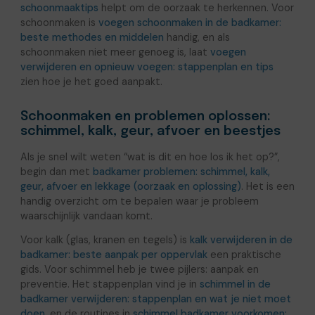
schoonmaaktips
helpt om de oorzaak te herkennen. Voor
schoonmaken is
voegen schoonmaken in de badkamer:
beste methodes en middelen
handig, en als
schoonmaken niet meer genoeg is, laat
voegen
verwijderen en opnieuw voegen: stappenplan en tips
zien hoe je het goed aanpakt.
Schoonmaken en problemen oplossen:
schimmel, kalk, geur, afvoer en beestjes
Als je snel wilt weten “wat is dit en hoe los ik het op?”,
begin dan met
badkamer problemen: schimmel, kalk,
geur, afvoer en lekkage (oorzaak en oplossing)
. Het is een
handig overzicht om te bepalen waar je probleem
waarschijnlijk vandaan komt.
Voor kalk (glas, kranen en tegels) is
kalk verwijderen in de
badkamer: beste aanpak per oppervlak
een praktische
gids. Voor schimmel heb je twee pijlers: aanpak en
preventie. Het stappenplan vind je in
schimmel in de
badkamer verwijderen: stappenplan en wat je niet moet
doen
, en de routines in
schimmel badkamer voorkomen: