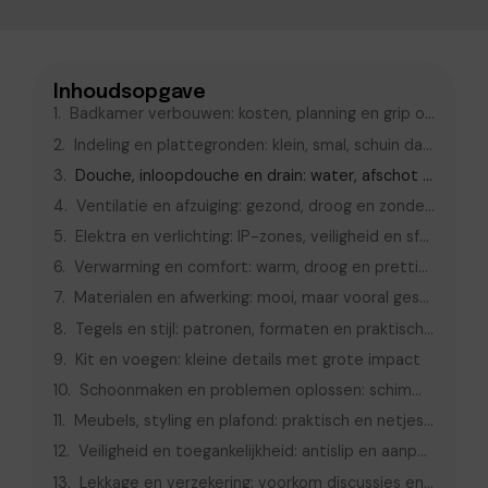
Inhoudsopgave
Badkamer verbouwen: kosten, planning en grip op je project
Indeling en plattegronden: klein, smal, schuin dak of veel functies
Douche, inloopdouche en drain: water, afschot en afwerking
Ventilatie en afzuiging: gezond, droog en zonder schimmel
Elektra en verlichting: IP-zones, veiligheid en sfeer
Verwarming en comfort: warm, droog en prettig in gebruik
Materialen en afwerking: mooi, maar vooral geschikt voor natte ruimtes
Tegels en stijl: patronen, formaten en praktische keuzes
Kit en voegen: kleine details met grote impact
Schoonmaken en problemen oplossen: schimmel, kalk, geur, afvoer en beestjes
Meubels, styling en plafond: praktisch en netjes afgewerkt
Veiligheid en toegankelijkheid: antislip en aanpassen voor senioren
Lekkage en verzekering: voorkom discussies en beperk schade