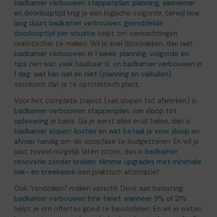
badkamer verbouwen stappenplan: planning, aannemer
en doorlooptijd
krijg je een logische volgorde, terwijl
hoe
lang duurt badkamer verbouwen: gemiddelde
doorlooptijd per situatie
helpt om verwachtingen
realistischer te maken. Wil je snel doorpakken, dan laat
badkamer verbouwen in 1 week: planning, volgorde en
tips
zien wat vaak haalbaar is, en
badkamer verbouwen in
1 dag: wat kan wel en niet (planning en valkuilen)
voorkomt dat je te optimistisch plant.
Voor het complete traject (van slopen tot afwerken) is
badkamer verbouwen stappenplan: van sloop tot
oplevering
je basis. Ga je eerst alles eruit halen, dan is
badkamer slopen: kosten en wat betaal je voor sloop en
afvoer
handig om de sloopfase te budgetteren. En wil je
juist zoveel mogelijk laten zitten, dan is
badkamer
renovatie zonder breken: slimme upgrades met minimale
hak- en breekwerk
een praktisch alternatief.
Ook “randzaken” maken verschil. Denk aan belasting:
badkamer verbouwen btw tarief: wanneer 9% of 21%
helpt je om offertes goed te beoordelen. En wil je weten