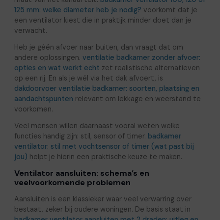
125 mm: welke diameter heb je nodig?
voorkomt dat je
een ventilator kiest die in praktijk minder doet dan je
verwacht.
Heb je géén afvoer naar buiten, dan vraagt dat om
andere oplossingen.
ventilatie badkamer zonder afvoer:
opties en wat werkt echt
zet realistische alternatieven
op een rij. En als je wél via het dak afvoert, is
dakdoorvoer ventilatie badkamer: soorten, plaatsing en
aandachtspunten
relevant om lekkage en weerstand te
voorkomen.
Veel mensen willen daarnaast vooral weten welke
functies handig zijn: stil, sensor of timer.
badkamer
ventilator: stil met vochtsensor of timer (wat past bij
jou)
helpt je hierin een praktische keuze te maken.
Ventilator aansluiten: schema’s en
veelvoorkomende problemen
Aansluiten is een klassieker waar veel verwarring over
bestaat, zeker bij oudere woningen. De basis staat in
badkamer ventilator aansluiten met 2 draden: uitleg en