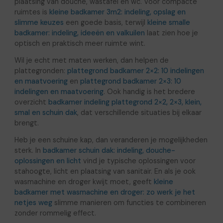
plaatsing van douche, wastafel en wc. Voor compacte
ruimtes is
kleine badkamer 3m2: indeling, opslag en
slimme keuzes
een goede basis, terwijl
kleine smalle
badkamer: indeling, ideeën en valkuilen
laat zien hoe je
optisch en praktisch meer ruimte wint.
Wil je echt met maten werken, dan helpen de
plattegronden:
plattegrond badkamer 2×2: 10 indelingen
en maatvoering
en
plattegrond badkamer 2×3: 10
indelingen en maatvoering
. Ook handig is het bredere
overzicht
badkamer indeling plattegrond 2×2, 2×3, klein,
smal en schuin dak
, dat verschillende situaties bij elkaar
brengt.
Heb je een schuine kap, dan veranderen je mogelijkheden
sterk. In
badkamer schuin dak: indeling, douche-
oplossingen en licht
vind je typische oplossingen voor
stahoogte, licht en plaatsing van sanitair. En als je ook
wasmachine en droger kwijt moet, geeft
kleine
badkamer met wasmachine en droger: zo werk je het
netjes weg
slimme manieren om functies te combineren
zonder rommelig effect.