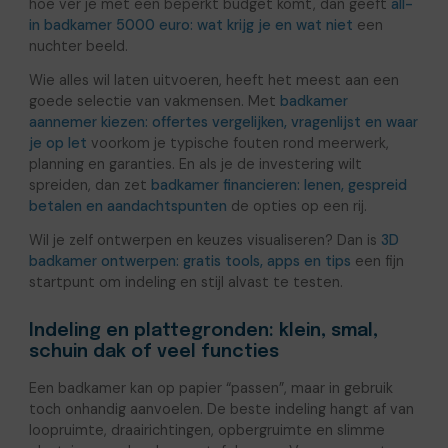
hoe ver je met een beperkt budget komt, dan geeft
all-
in badkamer 5000 euro: wat krijg je en wat niet
een
nuchter beeld.
Wie alles wil laten uitvoeren, heeft het meest aan een
goede selectie van vakmensen. Met
badkamer
aannemer kiezen: offertes vergelijken, vragenlijst en waar
je op let
voorkom je typische fouten rond meerwerk,
planning en garanties. En als je de investering wilt
spreiden, dan zet
badkamer financieren: lenen, gespreid
betalen en aandachtspunten
de opties op een rij.
Wil je zelf ontwerpen en keuzes visualiseren? Dan is
3D
badkamer ontwerpen: gratis tools, apps en tips
een fijn
startpunt om indeling en stijl alvast te testen.
Indeling en plattegronden: klein, smal,
schuin dak of veel functies
Een badkamer kan op papier “passen”, maar in gebruik
toch onhandig aanvoelen. De beste indeling hangt af van
loopruimte, draairichtingen, opbergruimte en slimme