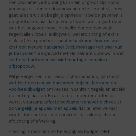
Een badkamerverbouwing kan klein of groot zijn: soms
vervang je alleen de douchewand en het meubel, soms
gaat alles eruit en begin je opnieuw. In beide gevallen is
de grootste winst dat je vooraf weet wat je gaat doen,
wat het ongeveer kost, en welke onderdelen vaak
tegenvallen (zoals leidingwerk, waterdichting of extra
elektra). Een goed startpunt is
badkamer kosten: wat
kost een nieuwe badkamer (incl. montage) en waar kun
je besparen?
, aangevuld met de heldere opbouw in
wat
kost een badkamer inclusief montage: complete
prijsopbouw
.
Wil je vergelijken met realistische scenario’s, dan helpt
wat kost een nieuwe badkamer: prijzen, factoren en
voorbeeldbudget
om keuzes in sanitair, tegels en arbeid
beter te plaatsen. En als je met meerdere offertes
werkt, voorkomt
offerte badkamer renovatie checklist:
zo vergelijk je appels met appels
dat je later verrast
wordt door ontbrekende posten zoals sloop, afvoer,
afdichting of afwerking.
Planning is minstens zo belangrijk als budget. Met