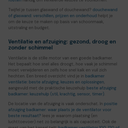
Twijfel je tussen glaswand of douchewand?
douchewand
of glaswand: verschillen, prijzen en onderhoud
helpt je
om de keuze te maken op basis van schoonmaak,
uitstraling en budget.
Ventilatie en afzuiging: gezond, droog en
zonder schimmel
Ventilatie is de stille motor van een goede badkamer.
Het bepaalt hoe snel alles droogt, hoe vaak je schimmel
moet verwijderen en zelfs hoe snel kalk en vuil zich
hechten. Een breed overzicht vind je in
badkamer
ventilatie: beste afzuiging, keuzes en oplossingen
,
aangevuld met de praktische keuzehulp
beste afzuiging
badkamer: keuzehulp (stil, krachtig, sensor, timer)
.
De locatie van de afzuiging is vaak onderschat. In
positie
afzuiging badkamer: waar plaats je de ventilator voor
beste resultaat?
lees je waarom plaatsing (en
luchttoevoer) net zo belangrijk is als capaciteit. Ook de
maat van het kanaal telt:
badkamer ventilator 100, 120 of