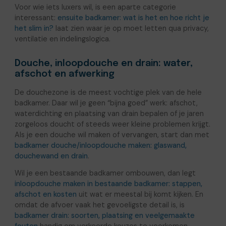
Voor wie iets luxers wil, is een aparte categorie
interessant:
ensuite badkamer: wat is het en hoe richt je
het slim in?
laat zien waar je op moet letten qua privacy,
ventilatie en indelingslogica.
Douche, inloopdouche en drain: water,
afschot en afwerking
De douchezone is de meest vochtige plek van de hele
badkamer. Daar wil je geen “bijna goed” werk: afschot,
waterdichting en plaatsing van drain bepalen of je jaren
zorgeloos doucht of steeds weer kleine problemen krijgt.
Als je een douche wil maken of vervangen, start dan met
badkamer douche/inloopdouche maken: glaswand,
douchewand en drain
.
Wil je een bestaande badkamer ombouwen, dan legt
inloopdouche maken in bestaande badkamer: stappen,
afschot en kosten
uit wat er meestal bij komt kijken. En
omdat de afvoer vaak het gevoeligste detail is, is
badkamer drain: soorten, plaatsing en veelgemaakte
fouten
handig om verkeerde keuzes te voorkomen.