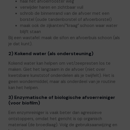
haal het afvoerrooster weg
verwijder haren en zichtbaar vuil
schrob de binnenrand van de afvoer met een
borstel (oude tandenborstel of afvoerborstel)
maak ook de zijkanten/“kraag” schoon waar water
blijft staan
Bij een wastafel: maak de sifon en afvoerbuis schoon (als
je dat kunt).
2) Kokend water (als ondersteuning)
Kokend water kan helpen om vet/zeepresten los te
maken. Giet het langzaam in de afvoer (niet over
kwetsbare kunststof onderdelen als je twijfelt). Het is
geen wondermiddel, maar als onderdeel van je routine
kan het helpen.
3) Enzymatische of biologische afvoerreiniger
(voor biofilm)
Een enzymreiniger is vaak beter dan agressieve
ontstoppers, omdat het gericht is op organisch
materiaal (de broedlaag). Volg de gebruiksaanwijzing en