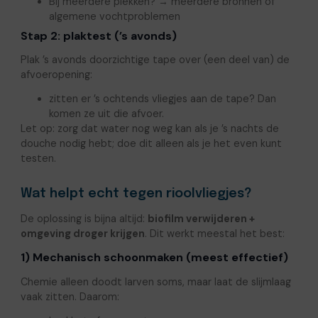
Bij meerdere plekken? → meerdere bronnen of
algemene vochtproblemen
Stap 2: plaktest (’s avonds)
Plak ’s avonds doorzichtige tape over (een deel van) de
afvoeropening:
zitten er ’s ochtends vliegjes aan de tape? Dan
komen ze uit die afvoer.
Let op: zorg dat water nog weg kan als je ’s nachts de
douche nodig hebt; doe dit alleen als je het even kunt
testen.
Wat helpt echt tegen rioolvliegjes?
De oplossing is bijna altijd:
biofilm verwijderen +
omgeving droger krijgen
. Dit werkt meestal het best:
1) Mechanisch schoonmaken (meest effectief)
Chemie alleen doodt larven soms, maar laat de slijmlaag
vaak zitten. Daarom: