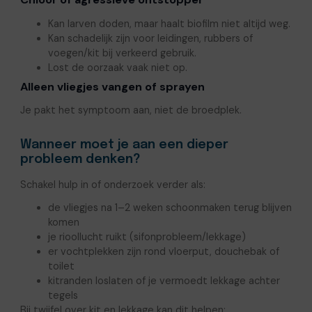
Kan larven doden, maar haalt biofilm niet altijd weg.
Kan schadelijk zijn voor leidingen, rubbers of
voegen/kit bij verkeerd gebruik.
Lost de oorzaak vaak niet op.
Alleen vliegjes vangen of sprayen
Je pakt het symptoom aan, niet de broedplek.
Wanneer moet je aan een dieper
probleem denken?
Schakel hulp in of onderzoek verder als:
de vliegjes na 1–2 weken schoonmaken terug blijven
komen
je rioollucht ruikt (sifonprobleem/lekkage)
er vochtplekken zijn rond vloerput, douchebak of
toilet
kitranden loslaten of je vermoedt lekkage achter
tegels
Bij twijfel over kit en lekkage kan dit helpen: