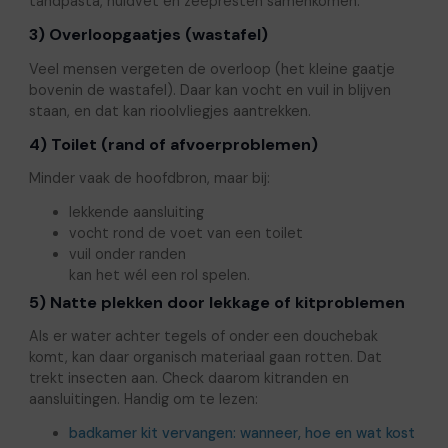
tandpasta, huidvet en zeepresten samenkomen.
3) Overloopgaatjes (wastafel)
Veel mensen vergeten de overloop (het kleine gaatje
bovenin de wastafel). Daar kan vocht en vuil in blijven
staan, en dat kan rioolvliegjes aantrekken.
4) Toilet (rand of afvoerproblemen)
Minder vaak de hoofdbron, maar bij:
lekkende aansluiting
vocht rond de voet van een toilet
vuil onder randen
kan het wél een rol spelen.
5) Natte plekken door lekkage of kitproblemen
Als er water achter tegels of onder een douchebak
komt, kan daar organisch materiaal gaan rotten. Dat
trekt insecten aan. Check daarom kitranden en
aansluitingen. Handig om te lezen:
badkamer kit vervangen: wanneer, hoe en wat kost