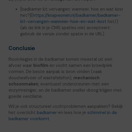
[badkamer kit vervangen: wanneer, hoe en wat kost
het?](
https://knapwonen.nl/badkamer/badkamer-
kit-vervangen-wanneer-hoe-en-wat-kost
het/)
(als de link in je CMS spaties niet accepteert:
gebruik de versie zonder spatie in de URL)
Conclusie
Rioolvliegjes in de badkamer komen meestal uit een
afvoer waar
biofilm
en vocht samen een broedplek
vormen. De beste aanpak is: bron vinden (vaak
doucheafvoer of wastafelsifon),
mechanisch
schoonmaken
, eventueel ondersteunen met een
enzymreiniger, en de badkamer sneller droog krijgen met
goede ventilatie.
Wil je ook structureel vochtproblemen aanpakken? Bekijk
het overzicht
badkamer
en lees hoe je
schimmel in de
badkamer voorkomt
.