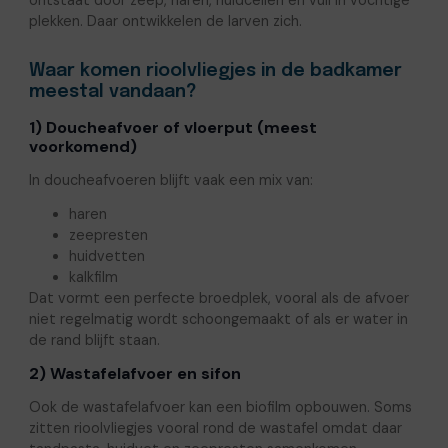
ontstaat door zeep, haren, huidcellen en vuil in vochtige
plekken. Daar ontwikkelen de larven zich.
Waar komen rioolvliegjes in de badkamer
meestal vandaan?
1) Doucheafvoer of vloerput (meest
voorkomend)
In doucheafvoeren blijft vaak een mix van:
haren
zeepresten
huidvetten
kalkfilm
Dat vormt een perfecte broedplek, vooral als de afvoer
niet regelmatig wordt schoongemaakt of als er water in
de rand blijft staan.
2) Wastafelafvoer en sifon
Ook de wastafelafvoer kan een biofilm opbouwen. Soms
zitten rioolvliegjes vooral rond de wastafel omdat daar