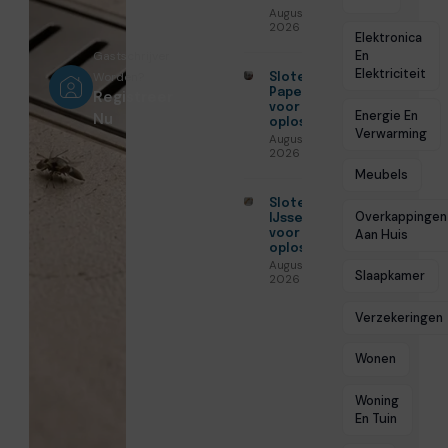
Augustus 5,
2026
Elektronica
En
Gastschrijver
Elektriciteit
Worden?
Slotenmaker
Papendrecht
Registreer
voor veilige
Energie En
Nu
oplossingen
Verwarming
Augustus 3,
2026
Meubels
Slotenmaker
Overkappingen
IJsselstein
Aan Huis
voor veilige
oplossingen
Augustus 3,
Slaapkamer
2026
Verzekeringen
Wonen
Woning
En Tuin