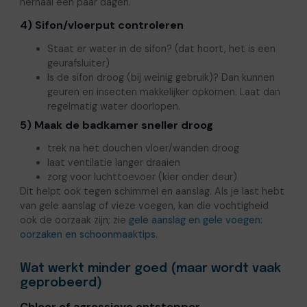
herhaal een paar dagen.
4) Sifon/vloerput controleren
Staat er water in de sifon? (dat hoort, het is een
geurafsluiter)
Is de sifon droog (bij weinig gebruik)? Dan kunnen
geuren en insecten makkelijker opkomen. Laat dan
regelmatig water doorlopen.
5) Maak de badkamer sneller droog
trek na het douchen vloer/wanden droog
laat ventilatie langer draaien
zorg voor luchttoevoer (kier onder deur)
Dit helpt ook tegen schimmel en aanslag. Als je last hebt
van gele aanslag of vieze voegen, kan die vochtigheid
ook de oorzaak zijn; zie
gele aanslag en gele voegen:
oorzaken en schoonmaaktips
.
Wat werkt minder goed (maar wordt vaak
geprobeerd)
Chloor of agressieve ontstopper