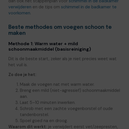
dan ook het stappenplan voor
schimmel in de badkamer
verwijderen
en de tips om
schimmel in de badkamer te
voorkomen
.
Beste methodes om voegen schoon te
maken
Methode 1: Warm water + mild
schoonmaakmiddel (basisreiniging)
Dit is de beste start, zeker als je niet precies weet wat
het vuil is.
Zo doe je het:
Maak de voegen nat met warm water.
Breng een mild (niet-agressief) schoonmaakmiddel
aan.
Laat 5–10 minuten inwerken.
Schrob met een zachte voegenborstel of oude
tandenborstel.
Spoel goed na en droog.
Waarom dit werkt:
je verwijdert eerst vet/zeepresten,