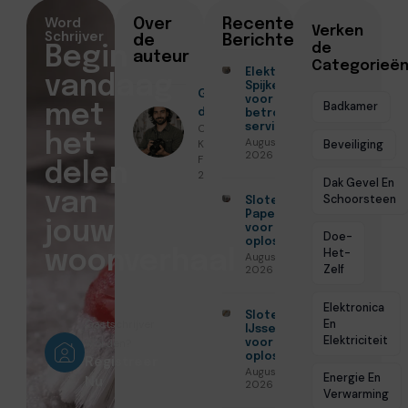
Word
Over
Recente
Verken
Schrijver
de
Berichten
de
Begin
auteur
Categorieë
Elektricien
vandaag
Spijkenisse
Geschreven
voor
Badkamer
met
door
betrouwbare
Christiaan
service
het
Augustus 5,
Koenders ●
Beveiliging
2026
Februari 15,
delen
2026
Dak Gevel En
van
Schoorsteen
Slotenmaker
Papendrecht
jouw
voor veilige
Doe-
oplossingen
Het-
woonverhaal
Augustus 3,
Zelf
2026
Elektronica
Slotenmaker
En
Gastschrijver
IJsselstein
Elektriciteit
Worden?
voor veilige
oplossingen
Registreer
Augustus 3,
Energie En
Nu
2026
Verwarming