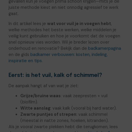
gevallen kun je voegen prima schoon krijgen—mits je de
juiste methode kiest en niet onnodig agressief te werk
gaat.
In dit artikel lees je
wat voor vuil je in voegen hebt
,
welke methodes het beste werken, welke middelen je
veilig kunt gebruiken en hoe je voorkomt dat de voegen
snel opnieuw vies worden. Wil je breder lezen over
onderhoud en renovatie? Bekijk dan de
badkamerpagina
en de gids
badkamer verbouwen: kosten, indeling,
inspiratie en tips
.
Eerst: is het vuil, kalk of schimmel?
De aanpak hangt af van wat je ziet:
Grijze/bruine waas
: vaak zeepresten + vuil
(biofilm).
Witte aanslag
: vaak kalk (vooral bij hard water).
Zwarte puntjes of strepen
: vaak schimmel
(meestal in natte zones, hoeken, kitranden).
Als je vooral zwarte plekken hebt die terugkomen, lees