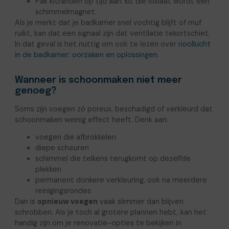
Pak kitranden op tijd aan: kit die loslaat wordt een
schimmelmagnet.
Als je merkt dat je badkamer snel vochtig blijft of muf
ruikt, kan dat een signaal zijn dat ventilatie tekortschiet.
In dat geval is het nuttig om ook te lezen over
rioollucht
in de badkamer: oorzaken en oplossingen
.
Wanneer is schoonmaken niet meer
genoeg?
Soms zijn voegen zó poreus, beschadigd of verkleurd dat
schoonmaken weinig effect heeft. Denk aan:
voegen die afbrokkelen
diepe scheuren
schimmel die telkens terugkomt op dezelfde
plekken
permanent donkere verkleuring, ook na meerdere
reinigingsrondes
Dan is
opnieuw voegen
vaak slimmer dan blijven
schrobben. Als je toch al grotere plannen hebt, kan het
handig zijn om je renovatie-opties te bekijken in