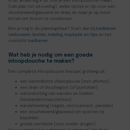
In dit artikel leg ik uit hoe je een inloopdouche maakt
(van plan tot uitvoering), welke opties er zijn voor een
douchewand/glaswand en drain, én waar je op moet
letten om fouten te voorkomen.
Ben je nog in de planningsfase? Start dan bij
badkamer
verbouwen: kosten, indeling, inspiratie en tips
en het
overzicht
badkamer
.
Wat heb je nodig om een goede
inloopdouche te maken?
Een complete inloopdouche bestaat grofweg uit:
een waterdichte vloeropbouw (met afschot)
een drain of douchegoot (of puntdrain)
waterdichting van wanden en hoeken
(kimbanden/manchetten)
wandafwerking (tegels, microcement, panelen)
een douchewand/glaswand om spatten te
beperken
goede ventilatie (voor sneller drogen)