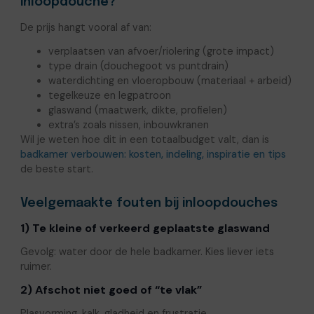
inloopdouche?
De prijs hangt vooral af van:
verplaatsen van afvoer/riolering (grote impact)
type drain (douchegoot vs puntdrain)
waterdichting en vloeropbouw (materiaal + arbeid)
tegelkeuze en legpatroon
glaswand (maatwerk, dikte, profielen)
extra’s zoals nissen, inbouwkranen
Wil je weten hoe dit in een totaalbudget valt, dan is
badkamer verbouwen: kosten, indeling, inspiratie en tips
de beste start.
Veelgemaakte fouten bij inloopdouches
1) Te kleine of verkeerd geplaatste glaswand
Gevolg: water door de hele badkamer. Kies liever iets
ruimer.
2) Afschot niet goed of “te vlak”
Plasvorming, kalk, gladheid en frustratie.