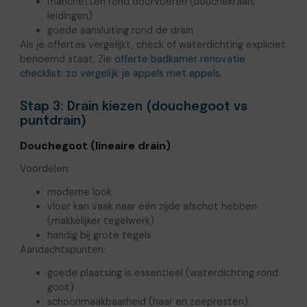
manchetten rond doorvoeren (douchekraan,
leidingen)
goede aansluiting rond de drain
Als je offertes vergelijkt, check of waterdichting expliciet
benoemd staat. Zie
offerte badkamer renovatie
checklist: zo vergelijk je appels met appels
.
Stap 3: Drain kiezen (douchegoot vs
puntdrain)
Douchegoot (lineaire drain)
Voordelen:
moderne look
vloer kan vaak naar één zijde afschot hebben
(makkelijker tegelwerk)
handig bij grote tegels
Aandachtspunten:
goede plaatsing is essentieel (waterdichting rond
goot)
schoonmaakbaarheid (haar en zeepresten)