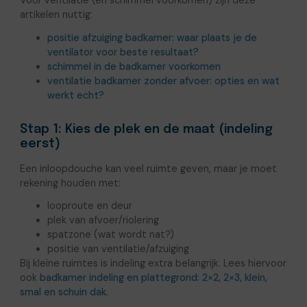
Voor ventilatie (en schimmel voorkomen) zijn deze
artikelen nuttig:
positie afzuiging badkamer: waar plaats je de
ventilator voor beste resultaat?
schimmel in de badkamer voorkomen
ventilatie badkamer zonder afvoer: opties en wat
werkt echt?
Stap 1: Kies de plek en de maat (indeling
eerst)
Een inloopdouche kan veel ruimte geven, maar je moet
rekening houden met:
looproute en deur
plek van afvoer/riolering
spatzone (wat wordt nat?)
positie van ventilatie/afzuiging
Bij kleine ruimtes is indeling extra belangrijk. Lees hiervoor
ook
badkamer indeling en plattegrond: 2×2, 2×3, klein,
smal en schuin dak
.