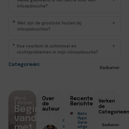
Welke glaswand is het beste voor een
▼
inloopdouche?
Wat zijn de grootste fouten bij
▼
inloopdouches?
Hoe voorkom ik schimmel en
▼
vochtproblemen in mijn inloopdouche?
Categorieën:
Badkamer
Word
Over
Recente
Verken
Schrijver
de
Berichten
de
Begin
auteur
Categorieë
Nationale
vandaag
Hypotheek
Geschreven
Garantie
Badkamer
met
door
uitgelegd door