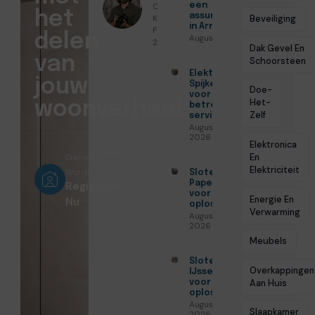
Christiaan
een
het
assurantiekantoor
Koenders ●
Beveiliging
in Arnhem
Februari 15,
delen
Augustus 7, 2026
2026
Dak Gevel En
van
Schoorsteen
Elektricien
jouw
Spijkenisse
Doe-
voor
Het-
woonverhaal
betrouwbare
Zelf
service
Augustus 5,
2026
Elektronica
En
Gastschrijver
Elektriciteit
Worden?
Slotenmaker
Papendrecht
Registreer
voor veilige
Energie En
Nu
oplossingen
Verwarming
Augustus 3,
2026
Meubels
Slotenmaker
Overkappingen
IJsselstein
Aan Huis
voor veilige
oplossingen
Augustus 3,
Slaapkamer
2026