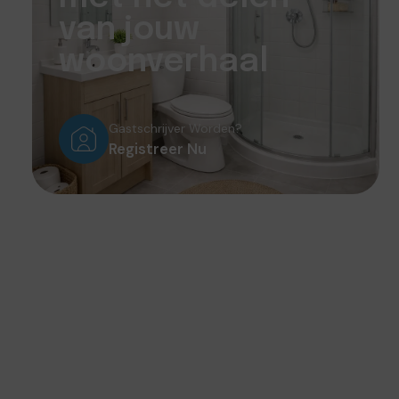
van jouw
woonverhaal
Gastschrijver Worden?
Registreer Nu