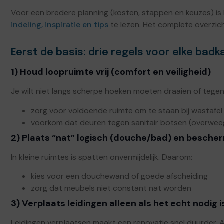
Voor een bredere planning (kosten, stappen en keuzes) i
indeling, inspiratie en tips
te lezen. Het complete overzich
Eerst de basis: drie regels voor elke bad
1) Houd loopruimte vrij (comfort en veiligheid)
Je wilt niet langs scherpe hoeken moeten draaien of tegen e
zorg voor voldoende ruimte om te staan bij wastafe
voorkom dat deuren tegen sanitair botsen (overweeg 
2) Plaats “nat” logisch (douche/bad) en besche
In kleine ruimtes is spatten onvermijdelijk. Daarom:
kies voor een douchewand of goede afscheiding
zorg dat meubels niet constant nat worden
3) Verplaats leidingen alleen als het echt nodig i
Leidingen verplaatsen maakt een renovatie snel duurder. Al