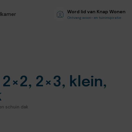
Word lid van Knap Wonen
dkamer
Ontvang woon- en tuininspiratie
2×2, 2×3, klein,
k
 en schuin dak