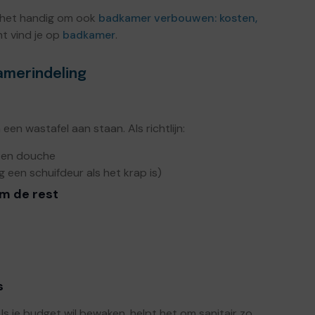
s het handig om ook
badkamer verbouwen: kosten,
t vind je op
badkamer
.
kamerindeling
en wastafel aan staan. Als richtlijn:
l en douche
een schuifdeur als het krap is)
rm de rest
s
s je budget wil bewaken, helpt het om sanitair zo