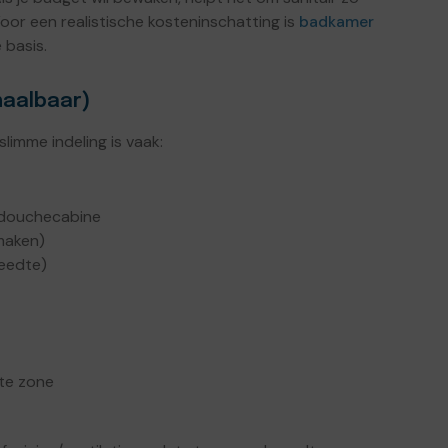
Voor een realistische kosteninschatting is
badkamer
basis.
haalbaar)
limme indeling is vaak:
e douchecabine
maken)
reedte)
tte zone