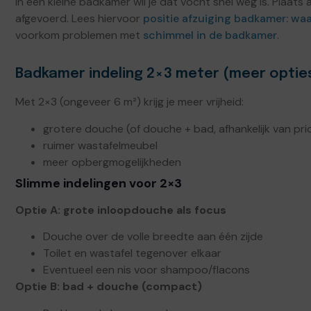
In een kleine badkamer wil je dat vocht snel weg is. Plaats
afgevoerd. Lees hiervoor
positie afzuiging badkamer: waar
voorkom problemen met
schimmel in de badkamer
.
Badkamer indeling 2×3 meter (meer optie
Met 2×3 (ongeveer 6 m²) krijg je meer vrijheid:
grotere douche (of douche + bad, afhankelijk van prio
ruimer wastafelmeubel
meer opbergmogelijkheden
Slimme indelingen voor 2×3
Optie A: grote inloopdouche als focus
Douche over de volle breedte aan één zijde
Toilet en wastafel tegenover elkaar
Eventueel een nis voor shampoo/flacons
Optie B: bad + douche (compact)