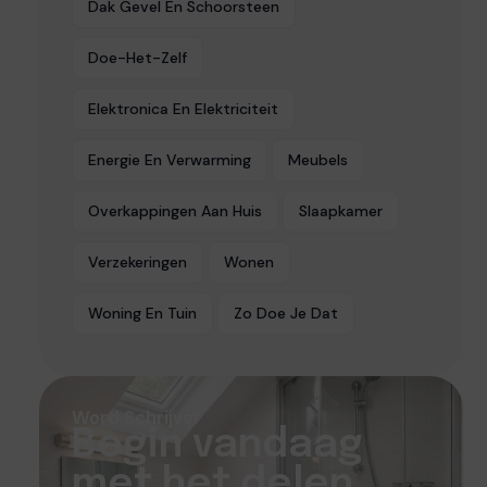
Dak Gevel En Schoorsteen
Doe-Het-Zelf
Elektronica En Elektriciteit
Energie En Verwarming
Meubels
Overkappingen Aan Huis
Slaapkamer
Verzekeringen
Wonen
Woning En Tuin
Zo Doe Je Dat
Word Schrijver
Begin vandaag
met het delen