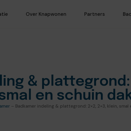
atie
Over Knapwonen
Partners
Ba
ng & plattegrond: 
smal en schuin da
amer
–
Badkamer indeling & plattegrond: 2×2, 2×3, klein, smal