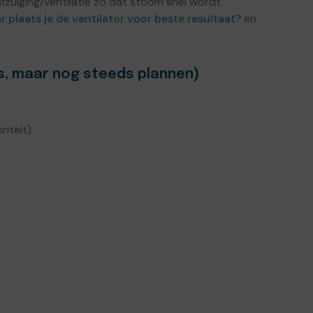
 afzuiging/ventilatie zo dat stoom snel wordt
 plaats je de ventilator voor beste resultaat?
en
s, maar nog steeds plannen)
riteit)