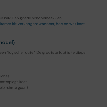
 en kalk. Een goede schoonmaak- en
kamer kit vervangen: wanneer, hoe en wat kost
model)
een “logische route”. De grootste fout is te diepe
ouche)
ast/spiegelkast
ele ruimte gaan)