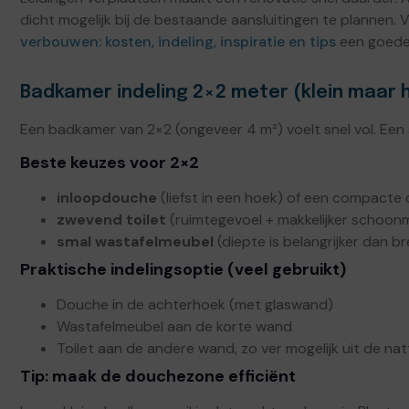
dicht mogelijk bij de bestaande aansluitingen te plannen. 
verbouwen: kosten, indeling, inspiratie en tips
een goede 
Badkamer indeling 2×2 meter (klein maar 
Een badkamer van 2×2 (ongeveer 4 m²) voelt snel vol. Een s
Beste keuzes voor 2×2
inloopdouche
(liefst in een hoek) of een compact
zwevend toilet
(ruimtegevoel + makkelijker schoon
smal wastafelmeubel
(diepte is belangrijker dan b
Praktische indelingsoptie (veel gebruikt)
Douche in de achterhoek (met glaswand)
Wastafelmeubel aan de korte wand
Toilet aan de andere wand, zo ver mogelijk uit de na
Tip: maak de douchezone efficiënt