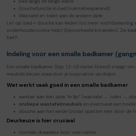
Bad langs de lange wand
Douchefunctie in bad (ruimtebesparend)
Wastafel en toilet aan de andere zijde
Let op: bad + douche kan leiden tot meer vochtbelasting
onderhoudsroutine helpt (bijvoorbeeld kitranden). Zie
bad
het?
.
Indeling voor een smalle badkamer (gang
Een smalle badkamer (bijv. 1,2–1,6 meter breed) vraagt om 
meubels kiezen waardoor je loopruimte verdwijnt.
Wat werkt vaak goed in een smalle badkamer
sanitair aan één zijde “in lijn” (wastafel → toilet → d
ondiepe wastafelmeubels
en eventueel een hoekk
douche aan het einde (zodat spatten niet door de h
Deurkeuze is hier cruciaal
normale draaideur kost veel ruimte