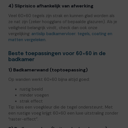
4) Sliprisico afhankelijk van afwerking
Veel 60×60 tegels zijn strak en kunnen glad worden als
ze nat zijn (zeker hoogglans of bepaalde glazuren). Als je
veiligheid belangrijk vindt, check dan ook onze
vergelijking:
antislip badkamervloer: tegels, coating en
matten vergeleken
.
Beste toepassingen voor 60×60 in de
badkamer
1) Badkamerwand (toptoepassing)
Op wanden werkt 60×60 bijna altijd goed:
rustig beeld
minder voegen
strak effect
Tip: kies een voegkleur die de tegel ondersteunt. Met
een rustige voeg krijgt 60×60 een luxe uitstraling zonder
“raster-effect”.