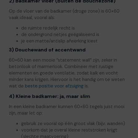
2) Badkamer vloer (buiten de douchezone)
Op de vloer van de badkamer (droge zone) is 60×60
vaak ideaal, vooral als:
de ruimte redelijk recht is
de ondergrond netjes geëgaliseerd is
je een matte/antislip afwerking kiest
3) Douchewand of accentwand
60×60 kan een mooie “statement wall” zijn, zeker in
betonlook of marmerlook. Combineer met rustige
elementen en goede ventilatie, zodat kalk en vocht
minder kans krijgen. Hiervoor is het handig om te weten
wat de
beste positie voor afzuiging
is.
4) Kleine badkamer: ja, maar slim
In een kleine badkamer kunnen 60×60 tegels juist mooi
zijn, maar let op:
gebruik ze vooral op één groot vlak (bijv. wanden)
voorkom dat je overal kleine reststroken krijgt
(slechte maatvoering)