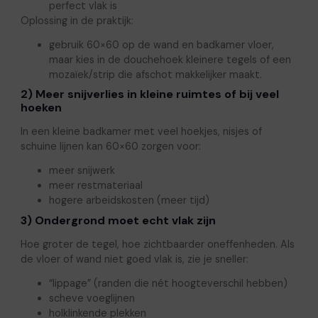
perfect vlak is
Oplossing in de praktijk:
gebruik 60×60 op de wand en badkamer vloer,
maar kies in de douchehoek kleinere tegels of een
mozaïek/strip die afschot makkelijker maakt.
2) Meer snijverlies in kleine ruimtes of bij veel
hoeken
In een kleine badkamer met veel hoekjes, nisjes of
schuine lijnen kan 60×60 zorgen voor:
meer snijwerk
meer restmateriaal
hogere arbeidskosten (meer tijd)
3) Ondergrond moet echt vlak zijn
Hoe groter de tegel, hoe zichtbaarder oneffenheden. Als
de vloer of wand niet goed vlak is, zie je sneller:
“lippage” (randen die nét hoogteverschil hebben)
scheve voeglijnen
holklinkende plekken