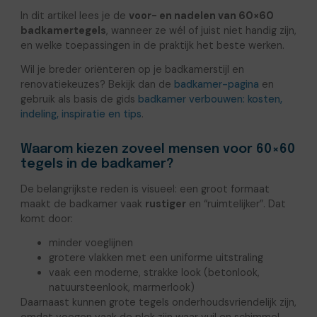
In dit artikel lees je de
voor- en nadelen van 60×60
badkamertegels
, wanneer ze wél of juist niet handig zijn,
en welke toepassingen in de praktijk het beste werken.
Wil je breder oriënteren op je badkamerstijl en
renovatiekeuzes? Bekijk dan de
badkamer-pagina
en
gebruik als basis de gids
badkamer verbouwen: kosten,
indeling, inspiratie en tips
.
Waarom kiezen zoveel mensen voor 60×60
tegels in de badkamer?
De belangrijkste reden is visueel: een groot formaat
maakt de badkamer vaak
rustiger
en “ruimtelijker”. Dat
komt door:
minder voeglijnen
grotere vlakken met een uniforme uitstraling
vaak een moderne, strakke look (betonlook,
natuursteenlook, marmerlook)
Daarnaast kunnen grote tegels onderhoudsvriendelijk zijn,