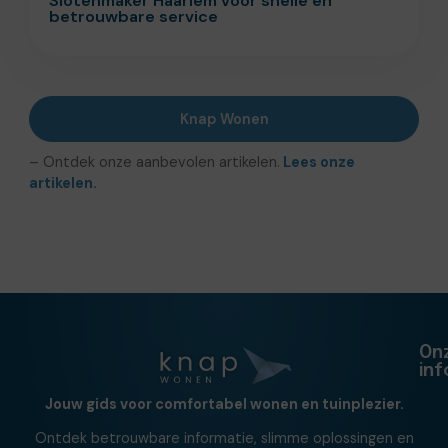
Slotenmaker Haarlem voor snelle en
betrouwbare service
Knap Wonen
– Ontdek onze aanbevolen artikelen.
Lees onze
artikelen.
On
in
Jouw gids voor comfortabel wonen en tuinplezier.
Ontdek betrouwbare informatie, slimme oplossingen en