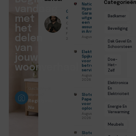
Categorieë
Nationale
vandaag
Hypotheek
Geschreven
Garantie
Badkamer
met
door
uitgelegd door
Christiaan
een
het
assurantiekantoor
Koenders ●
Beveiliging
in Arnhem
Februari 15,
delen
Augustus 7, 2026
2026
Dak Gevel En
van
Schoorsteen
Elektricien
jouw
Spijkenisse
Doe-
voor
Het-
woonverhaal
betrouwbare
Zelf
service
Augustus 5,
2026
Elektronica
En
Gastschrijver
Elektriciteit
Worden?
Slotenmaker
Papendrecht
Registreer
voor veilige
Energie En
Nu
oplossingen
Verwarming
Augustus 3,
2026
Meubels
Slotenmaker