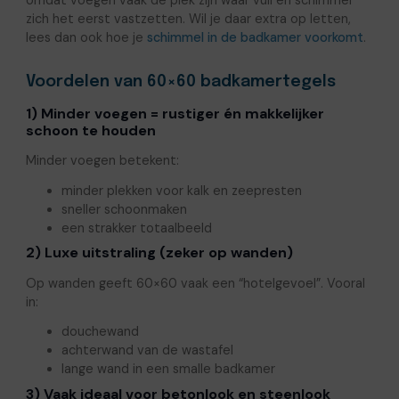
omdat voegen vaak de plek zijn waar vuil en schimmel
zich het eerst vastzetten. Wil je daar extra op letten,
lees dan ook hoe je
schimmel in de badkamer voorkomt
.
Voordelen van 60×60 badkamertegels
1) Minder voegen = rustiger én makkelijker
schoon te houden
Minder voegen betekent:
minder plekken voor kalk en zeepresten
sneller schoonmaken
een strakker totaalbeeld
2) Luxe uitstraling (zeker op wanden)
Op wanden geeft 60×60 vaak een “hotelgevoel”. Vooral
in:
douchewand
achterwand van de wastafel
lange wand in een smalle badkamer
3) Vaak ideaal voor betonlook en steenlook