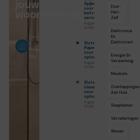
jouw
Spijkenisse
Doe-
voor
Het-
woonverhaal
betrouwbare
Zelf
service
Augustus 5,
2026
Elektronica
En
Gastschrijver
Elektriciteit
Worden?
Slotenmaker
Papendrecht
Registreer
voor veilige
Energie En
Nu
oplossingen
Verwarming
Augustus 3,
2026
Meubels
Slotenmaker
Overkappingen
IJsselstein
Aan Huis
voor veilige
oplossingen
Augustus 3,
Slaapkamer
2026
Verzekeringen
Wonen