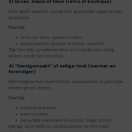
3) Groen, blauw of kleur (retro of boutique)
Kleur geeft karakter, vooral met glanzende tegels en een
facetrand.
Past bij
retro, art deco, speels modern
accentwand in douche of achter wastafel
Tip:
kies één opvallende kleur en houd de rest rustig,
anders wordt het snel druk.
4) “Handgemaakt” of zellige-look (warmer en
levendiger)
Metrotegels met imperfecties, kleurnuances of golvende
randen geven diepte.
Past bij
mediterrane sfeer
warm modern
natuurlijke materialen (houtlook, beige tinten)
Let op:
door reliëf en variatie kunnen ze iets meer