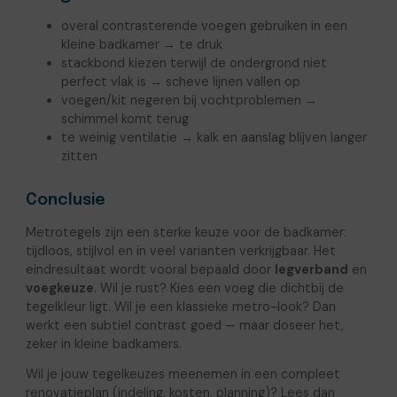
overal contrasterende voegen gebruiken in een
kleine badkamer → te druk
stackbond kiezen terwijl de ondergrond niet
perfect vlak is → scheve lijnen vallen op
voegen/kit negeren bij vochtproblemen →
schimmel komt terug
te weinig ventilatie → kalk en aanslag blijven langer
zitten
Conclusie
Metrotegels zijn een sterke keuze voor de badkamer:
tijdloos, stijlvol en in veel varianten verkrijgbaar. Het
eindresultaat wordt vooral bepaald door
legverband
en
voegkeuze
. Wil je rust? Kies een voeg die dichtbij de
tegelkleur ligt. Wil je een klassieke metro-look? Dan
werkt een subtiel contrast goed — maar doseer het,
zeker in kleine badkamers.
Wil je jouw tegelkeuzes meenemen in een compleet
renovatieplan (indeling, kosten, planning)? Lees dan