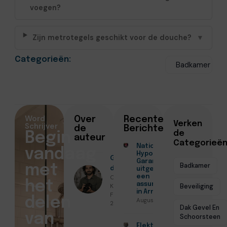
voegen?
Zijn metrotegels geschikt voor de douche?
▼
Categorieën:
Badkamer
Word
Over
Recente
Verken
Schrijver
de
Berichten
de
Begin
auteur
Categorieë
Nationale
vandaag
Hypotheek
Geschreven
Garantie
Badkamer
met
door
uitgelegd door
Christiaan
een
het
assurantiekantoor
Koenders ●
Beveiliging
in Arnhem
Februari 15,
delen
Augustus 7, 2026
2026
Dak Gevel En
van
Schoorsteen
Elektricien