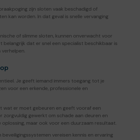
braakpoging zijn sloten vaak beschadigd of
ten kan worden. In dat geval is snelle vervanging
onische of slimme sloten, kunnen onverwacht voor
belangrijk dat er snel een specialist beschikbaar is
 verhelpen.
rop
entieel. Je geeft iemand immers toegang tot je
ezen voor een erkende, professionele en
uit wat er moet gebeuren en geeft vooraf een
t er zorgvuldig gewerkt om schade aan deuren en
le oplossing, maar ook voor een duurzaam resultaat.
en beveiligingssystemen vereisen kennis en ervaring