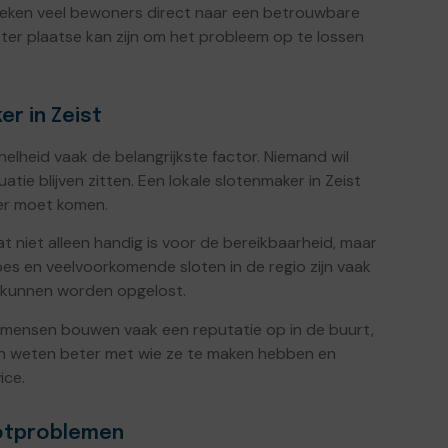
zoeken veel bewoners direct naar een betrouwbare
 ter plaatse kan zijn om het probleem op te lossen
r in Zeist
elheid vaak de belangrijkste factor. Niemand wil
tie blijven zitten. Een lokale slotenmaker in Zeist
rder moet komen.
t niet alleen handig is voor de bereikbaarheid, maar
pes en veelvoorkomende sloten in de regio zijn vaak
r kunnen worden opgelost.
akmensen bouwen vaak een reputatie op in de buurt,
en weten beter met wie ze te maken hebben en
ice.
lotproblemen