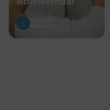
woonverhaal
Gastschrijver Worden?
Registreer Nu