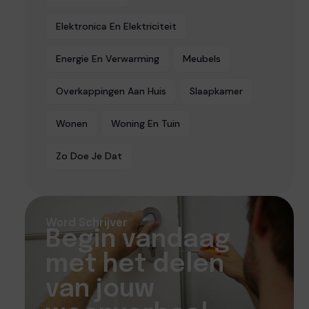
Elektronica En Elektriciteit
Energie En Verwarming
Meubels
Overkappingen Aan Huis
Slaapkamer
Wonen
Woning En Tuin
Zo Doe Je Dat
Word Schrijver
Begin vandaag
met het delen
van jouw