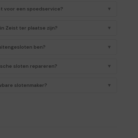
st voor een spoedservice?
▼
n Zeist ter plaatse zijn?
▼
buitengesloten ben?
▼
ische sloten repareren?
▼
wbare slotenmaker?
▼