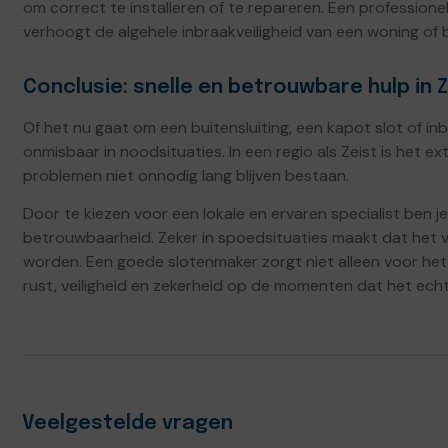
om correct te installeren of te repareren. Een professi
verhoogt de algehele inbraakveiligheid van een woning of be
Conclusie: snelle en betrouwbare hulp in Z
Of het nu gaat om een buitensluiting, een kapot slot of i
onmisbaar in noodsituaties. In een regio als Zeist is het ex
problemen niet onnodig lang blijven bestaan.
Door te kiezen voor een lokale en ervaren specialist ben j
betrouwbaarheid. Zeker in spoedsituaties maakt dat het v
worden. Een goede slotenmaker zorgt niet alleen voor het
rust, veiligheid en zekerheid op de momenten dat het echt 
Veelgestelde vragen