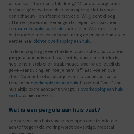
en denken: “Top, dan zit ik droog.” Maar een pergola is in
de basis géén waterdichte overkapping. Het is vooral
een schaduw- en sfeerconstructie. Wil jij echt droog
zitten en je seizoen verlengen bij regen, dan past een
terrasoverkapping aan huis
vaak beter. Wil je juist een
buitenkamer met extra beschutting en privacy, dan kijk je
eerder naar
dichte overkapping aan huis
.
In deze blog krijg je een heldere, praktische gids voor een
pergola aan huis vast
: wat het is, wanneer het slim is,
hoe je hem stabiel en strak maakt, waar je op let bij de
gevel-aansluiting, en hoe je hem “af” laat voelen qua
sfeer. Voor het totaalplaatje van alle varianten kun je
terug naar
overkappingen aan huis
. En omdat “vast” aan
huis altijd extra aandacht vraagt, is
overkapping aan huis
vast
ook hier relevant.
Wat is een pergola aan huis vast?
Een pergola aan huis vast is een open constructie die
aan (of tegen) de woning wordt bevestigd, meestal
bestaande uit: