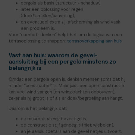
pergola als basis (structuur + schaduw),
later een oplossing voor regen
(doek/lamellen/aanvulling),
en eventueel extra zij-afscherming als wind vaak
een probleem is.
Voor “comfort-denken” helpt het om de logica van een
terrasoplossing te snappen:
terrasoverkapping aan huis
.
Vast aan huis: waarom de gevel-
aansluiting bij een pergola minstens zo
belangrijk is
Omdat een pergola open is, denken mensen soms dat hij
minder “constructief” is. Maar juist een open constructie
kan veel wind vangen (en wringkrachten opbouwen),
zeker als hij groot is of als er doek/begroeiing aan hangt.
Daarom is het belangrijk dat:
de muurbalk stevig bevestigd is,
de constructie stijf genoeg is (niet wiebelen),
en je aansluitdetails aan de gevel netjes uitvoert.