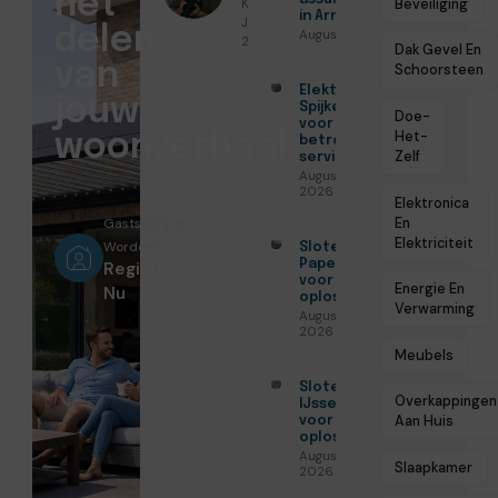
het
Koenders ●
Beveiliging
in Arnhem
Januari 27,
delen
Augustus 7, 2026
2026
Dak Gevel En
van
Schoorsteen
Elektricien
jouw
Spijkenisse
Doe-
voor
Het-
woonverhaal
betrouwbare
Zelf
service
Augustus 5,
2026
Elektronica
En
Gastschrijver
Elektriciteit
Worden?
Slotenmaker
Papendrecht
Registreer
voor veilige
Energie En
Nu
oplossingen
Verwarming
Augustus 3,
2026
Meubels
Slotenmaker
Overkappingen
IJsselstein
Aan Huis
voor veilige
oplossingen
Augustus 3,
Slaapkamer
2026