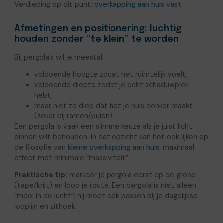
Verdieping op dit punt:
overkapping aan huis vast
.
Afmetingen en positionering: luchtig
houden zonder “te klein” te worden
Bij pergola’s wil je meestal:
voldoende hoogte zodat het ruimtelijk voelt,
voldoende diepte zodat je echt schaduwplek
hebt,
maar niet zo diep dat het je huis donker maakt
(zeker bij ramen/puien).
Een pergola is vaak een slimme keuze als je juist licht
binnen wilt behouden. In dat opzicht kan het ook lijken op
de filosofie van
kleine overkapping aan huis
: maximaal
effect met minimale “massiviteit”.
Praktische tip:
markeer je pergola eerst op de grond
(tape/krijt) en loop je route. Een pergola is niet alleen
“mooi in de lucht”; hij moet ook passen bij je dagelijkse
looplijn en zithoek.