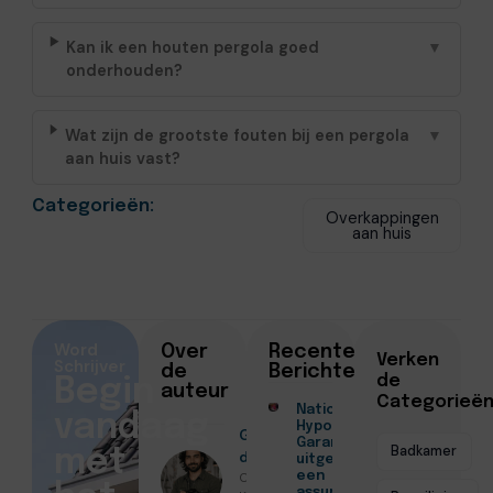
Kan ik een houten pergola goed
▼
onderhouden?
Wat zijn de grootste fouten bij een pergola
▼
aan huis vast?
Categorieën:
Overkappingen
aan huis
Word
Over
Recente
Verken
Schrijver
de
Berichten
de
Begin
auteur
Categorieë
Nationale
vandaag
Hypotheek
Geschreven
Garantie
Badkamer
met
door
uitgelegd door
Christiaan
een
assurantiekantoor