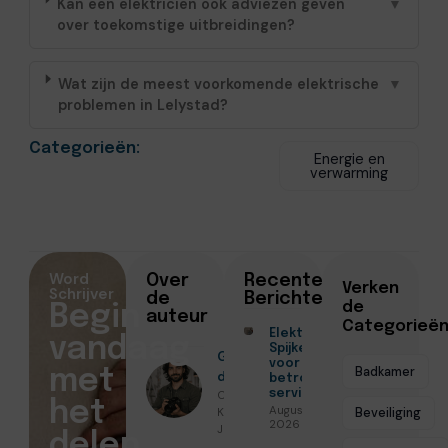
Kan een elektricien ook adviezen geven
▼
over toekomstige uitbreidingen?
Wat zijn de meest voorkomende elektrische
▼
problemen in Lelystad?
Categorieën:
Energie en
verwarming
Word
Over
Recente
Verken
Schrijver
de
Berichten
de
Begin
auteur
Categorieë
Elektricien
vandaag
Spijkenisse
Geschreven
voor
Badkamer
met
door
betrouwbare
Christiaan
service
het
Augustus 5,
Koenders ●
Beveiliging
2026
Juni 2, 2026
delen