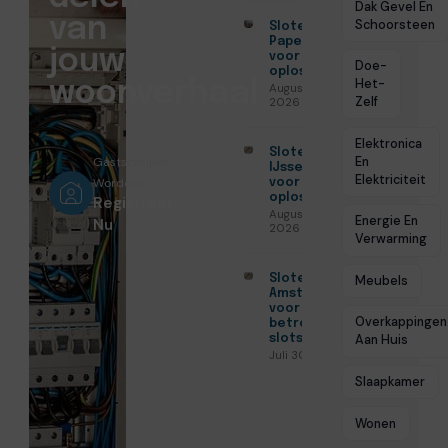
Dak Gevel En
van
Schoorsteen
Slotenmaker
Papendrecht
jouw
voor veilige
Doe-
oplossingen
Het-
woonverhaal
Augustus 3,
Zelf
2026
Elektronica
Slotenmaker
En
Gastschrijver
IJsselstein
Elektriciteit
Worden?
voor veilige
oplossingen
Registreer
Augustus 3,
Energie En
Nu
2026
Verwarming
Slotenmaker
Meubels
Amsterdam
voor
Overkappingen
betrouwbare
slotservice
Aan Huis
Juli 30, 2026
Slaapkamer
Wonen