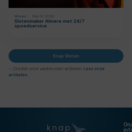
Wonen
Mei 01, 2026
Slotenmaker Almere met 24/7
spoedservice
Knap Wonen
– Ontdek onze aanbevolen artikelen.
Lees onze
artikelen.
On
in