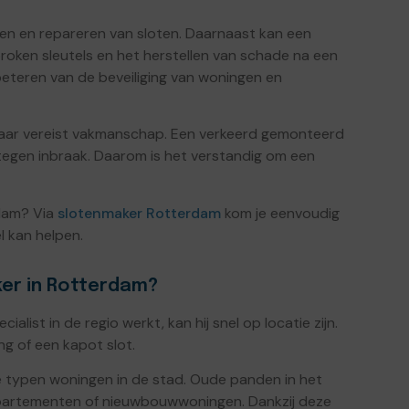
gen en repareren van sloten. Daarnaast kan een
broken sleutels en het herstellen van schade na een
beteren van de beveiliging van woningen en
 maar vereist vakmanschap. Een verkeerd gemonteerd
tegen inbraak. Daarom is het verstandig om een
rdam? Via
slotenmaker Rotterdam
kom je eenvoudig
l kan helpen.
er in Rotterdam?
list in de regio werkt, kan hij snel op locatie zijn.
ing of een kapot slot.
 typen woningen in de stad. Oude panden in het
artementen of nieuwbouwwoningen. Dankzij deze