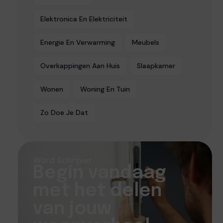
Elektronica En Elektriciteit
Energie En Verwarming
Meubels
Overkappingen Aan Huis
Slaapkamer
Wonen
Woning En Tuin
Zo Doe Je Dat
Word Schrijver
Begin vandaag
met het delen
van jouw