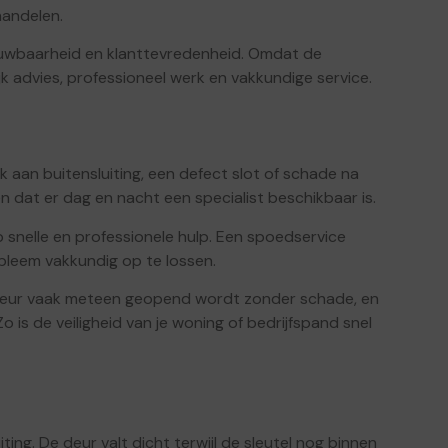
handelen.
ouwbaarheid en klanttevredenheid. Omdat de
lijk advies, professioneel werk en vakkundige service.
aan buitensluiting, een defect slot of schade na
ten dat er dag en nacht een specialist beschikbaar is.
 snelle en professionele hulp. Een spoedservice
bleem vakkundig op te lossen.
 deur vaak meteen geopend wordt zonder schade, en
 is de veiligheid van je woning of bedrijfspand snel
ng. De deur valt dicht terwijl de sleutel nog binnen