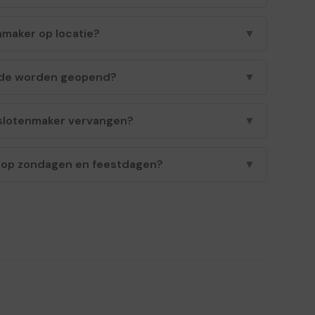
nmaker op locatie?
▼
ade worden geopend?
▼
 slotenmaker vervangen?
▼
r op zondagen en feestdagen?
▼