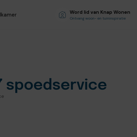
Word lid van Knap Wonen
dkamer
Ontvang woon- en tuininspiratie
7 spoedservice
ce