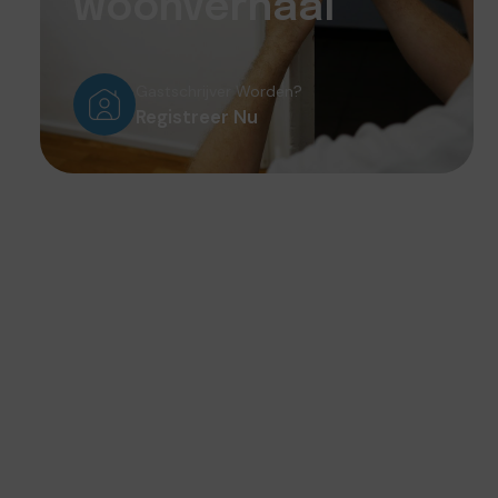
woonverhaal
Gastschrijver Worden?
Registreer Nu