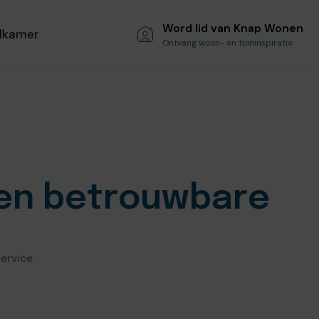
Word lid van Knap Wonen
dkamer
Ontvang woon- en tuininspiratie
 en betrouwbare
service