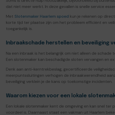
Soms is directe hulp noodzakelijk, bijvoorbeeld bij buitenslu
dat niet meer werkt. In deze gevallen is snelle service essen
Met
Slotenmaker Haarlem spoed
kun je rekenen op direc
korte tijd ter plaatse zijn om het probleem efficiënt en vei
toegankelijk is.
Inbraakschade herstellen en beveiliging 
Na een inbraak is het belangrijk om niet alleen de schade t
Een slotenmaker kan beschadigde sloten vervangen en ext
Denk aan anti-kerntrekbeslag, gecertificeerde veiligheidsc
meerpuntssluitingen verhogen de inbraakwerendheid aanzien
beveiliging verklein je de kans op toekomstige incidenten.
Waarom kiezen voor een lokale slotenmak
Een lokale slotenmaker kent de omgeving en kan snel ter pl
voordeel is. Daarnaast staat een vakman uit Haarlem beke