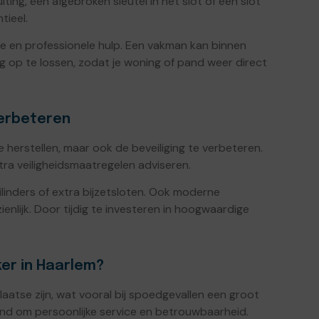
iting, een afgebroken sleutel in het slot of een slot
tieel.
te en professionele hulp. Een vakman kan binnen
lig op te lossen, zodat je woning of pand weer direct
verbeteren
e herstellen, maar ook de beveiliging te verbeteren.
ra veiligheidsmaatregelen adviseren.
ilinders of extra bijzetsloten. Ook moderne
lijk. Door tijdig te investeren in hoogwaardige
er in Haarlem?
aatse zijn, wat vooral bij spoedgevallen een groot
nd om persoonlijke service en betrouwbaarheid.