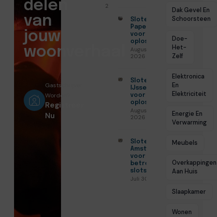
delen
2026
Dak Gevel En
van
Schoorsteen
Slotenmaker
Papendrecht
jouw
voor veilige
Doe-
oplossingen
Het-
woonverhaal
Augustus 3,
Zelf
2026
Elektronica
Slotenmaker
En
Gastschrijver
IJsselstein
Elektriciteit
Worden?
voor veilige
oplossingen
Registreer
Augustus 3,
Energie En
Nu
2026
Verwarming
Slotenmaker
Meubels
Amsterdam
voor
Overkappingen
betrouwbare
slotservice
Aan Huis
Juli 30, 2026
Slaapkamer
Wonen