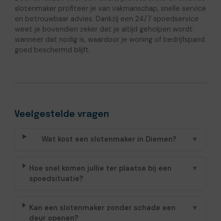
slotenmaker profiteer je van vakmanschap, snelle service
en betrouwbaar advies. Dankzij een 24/7 spoedservice
weet je bovendien zeker dat je altijd geholpen wordt
wanneer dat nodig is, waardoor je woning of bedrijfspand
goed beschermd blijft.
Veelgestelde vragen
Wat kost een slotenmaker in Diemen?
▼
Hoe snel komen jullie ter plaatse bij een
▼
spoedsituatie?
Kan een slotenmaker zonder schade een
▼
deur openen?