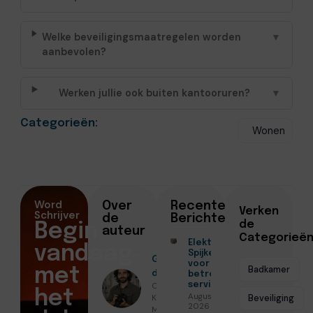
Welke beveiligingsmaatregelen worden
▼
aanbevolen?
Werken jullie ook buiten kantooruren?
▼
Categorieën:
Wonen
Word
Over
Recente
Verken
Schrijver
de
Berichten
de
Begin
auteur
Categorieë
Elektricien
vandaag
Spijkenisse
Geschreven
voor
Badkamer
met
door
betrouwbare
Christiaan
service
het
Augustus 5,
Koenders ●
Beveiliging
2026
Maart 5,