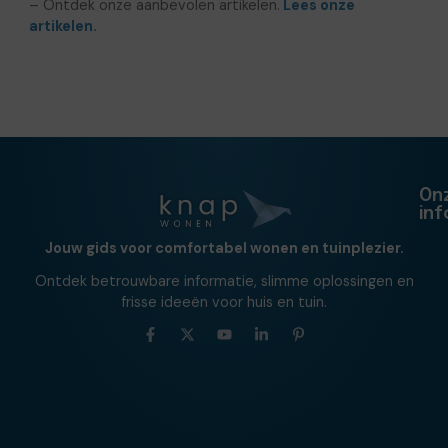
– Ontdek onze aanbevolen artikelen.
Lees onze
artikelen.
On
in
Jouw gids voor comfortabel wonen en tuinplezier.
Ontdek betrouwbare informatie, slimme oplossingen en
frisse ideeën voor huis en tuin.