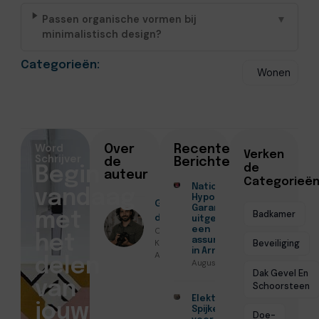
Passen organische vormen bij
▼
minimalistisch design?
Categorieën:
Wonen
Word
Over
Recente
Verken
Schrijver
de
Berichten
de
Begin
auteur
Categorieë
Nationale
vandaag
Hypotheek
Geschreven
Garantie
Badkamer
met
door
uitgelegd door
Christiaan
een
het
assurantiekantoor
Koenders ●
Beveiliging
in Arnhem
April 7, 2026
delen
Augustus 7, 2026
Dak Gevel En
van
Schoorsteen
Elektricien
jouw
Spijkenisse
Doe-