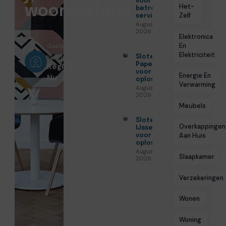
voor
Het-
woonverhaal
betrouwbare
Zelf
service
Augustus 5,
2026
Elektronica
En
Gastschrijver
Elektriciteit
Worden?
Slotenmaker
Papendrecht
Registreer
voor veilige
Energie En
Nu
oplossingen
Verwarming
Augustus 3,
2026
Meubels
Slotenmaker
Overkappingen
IJsselstein
Aan Huis
voor veilige
oplossingen
Augustus 3,
Slaapkamer
2026
Verzekeringen
Wonen
Woning